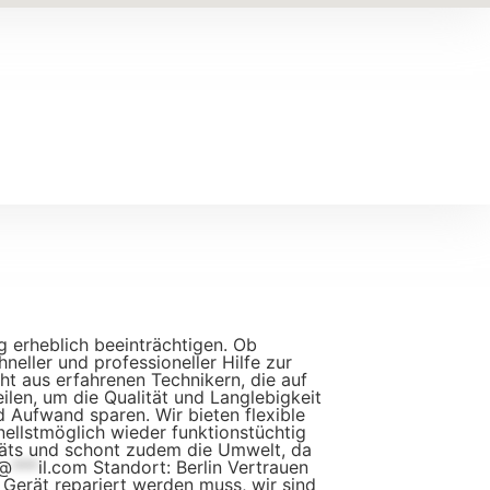
ag erheblich beeinträchtigen. Ob
eller und professioneller Hilfe zur
ht aus erfahrenen Technikern, die auf
eilen, um die Qualität und Langlebigkeit
nd Aufwand sparen. Wir bieten flexible
nellstmöglich wieder funktionstüchtig
eräts und schont zudem die Umwelt, da
@
***
il.com
Standort: Berlin Vertrauen
 Gerät repariert werden muss, wir sind