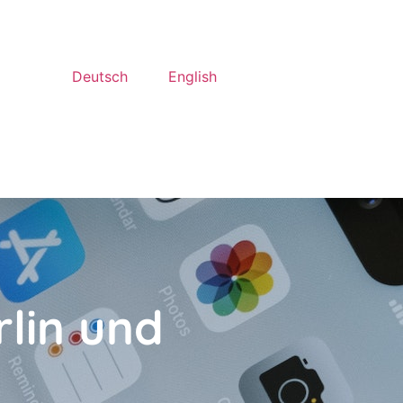
Deutsch
English
lin und